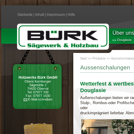
Startseite
|
Inhalt
|
Impressum
|
Hilfe
Über un
Douglasie
Start
>>
Produkte
>>
Aussenschalun
Aussenschalungen
Holzwerke Bürk GmbH
Obere Kornberger
Wetterfest & wertbe
Sägmühle 2
74420 Oberrot
Douglasie
Tel: 07977 330
Fax: 07977 1630
Außenschalungen bieten wir rau
E-Mail schreiben
Stulp-, Rombus-oder Profilscha
oder
druckimprägniert lieferbar. 